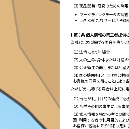
（3）商品開発・研究のための利
マーケティングデータの調査
当社の新たなサービスや商
第３条 個人情報の第三者提供
当社は、次に掲げる場合を除くほ
（1）法令に基づく場合
（2）人の生命、身体または財産
（3）公衆衛生の向上または児
（4）国の機関もしくは地方公共
お客様の同意を得ることにより
ただし次に掲げる場合は上記に定
（1）当社が利用目的の達成に
（2）合併その他の事由による事
（3）個人情報を特定の者との間
囲、利用する者の利用目的およ
お客様が容易に知り得る状態に