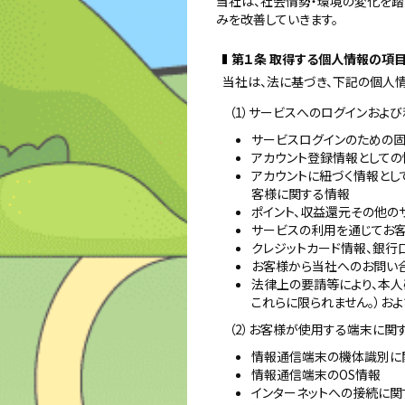
当社は、社会情勢・環境の変化を
みを改善していきます。
第１条 取得する個人情報の項
当社は、法に基づき、下記の個人情
（1）サービスへのログインおよ
サービスログインのための固
アカウント登録情報としての
アカウントに紐づく情報とし
客様に関する情報
ポイント、収益還元その他の
サービスの利用を通じてお
クレジットカード情報、銀行
お客様から当社へのお問い
法律上の要請等により、本人
これらに限られません。）お
（2）お客様が使用する端末に関
情報通信端末の機体識別に
情報通信端末のOS情報
インターネットへの接続に関