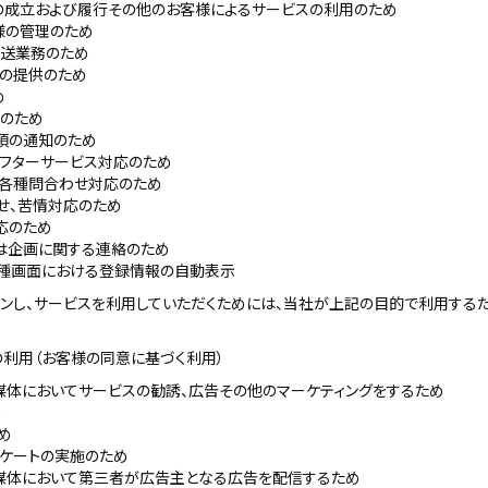
の成立および履行その他のお客様によるサービスの利用のため
様の管理のため
発送業務のため
スの提供のため
め
用のため
項の通知のため
アフターサービス対応のため
・各種問合わせ対応のため
せ、苦情対応のため
応のため
は企画に関する連絡のため
種画面における登録情報の自動表示
ンし、サービスを利用していただくためには、当社が上記の目的で利用する
の利用（お客様の同意に基づく利用）
媒体においてサービスの勧誘、広告その他のマーケティングをするため
め
め
ンケートの実施のため
媒体において第三者が広告主となる広告を配信するため