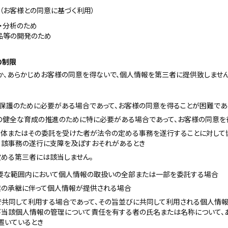
用（お客様との同意に基づく利用）
・分析のため
品等の開発のため
の制限
か、あらかじめお客様の同意を得ないで、個人情報を第三者に提供致しません
の保護のために必要がある場合であって、お客様の同意を得ることが困難であ
童の健全な育成の推進のために特に必要がある場合であって、お客様の同意を
団体またはその委託を受けた者が法令の定める事務を遂行することに対して
当該事務の遂行に支障を及ぼすおそれがあるとき
める第三者には該当しません。
必要な範囲内において個人情報の取扱いの全部または一部を委託する場合
業の承継に伴って個人情報が提供される場合
で共同して利用する場合であって、その旨並びに共同して利用される個人情
び当該個人情報の管理について責任を有する者の氏名または名称について、
置いているとき