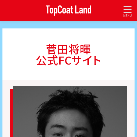
MENU
菅田将暉
公式FCサイト