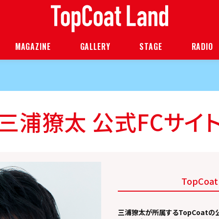
MAGAZINE
GALLERY
STAGE
RADIO
三浦獠太
公式FCサイ
TopCoa
三浦獠太が所属するTopCoatの