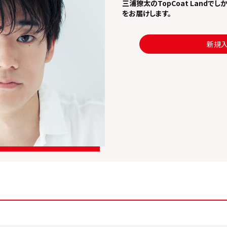
三浦獠太のTopCoat Land
をお届けします。
新規