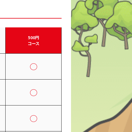
500円
コース
◯
◯
◯