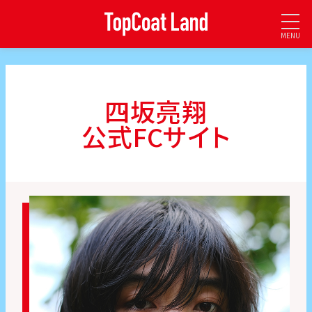
MENU
四坂亮翔
公式FCサイト