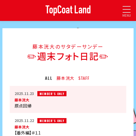
MENU
藤本洸大のサタデーサンデー
✏️週末フォト日記✏️
ALL
藤本洸大
STAFF
2025.11.23
MEMBER'S ONLY
藤本洸大
原点回帰
2025.11.22
MEMBER'S ONLY
藤本洸大
【番外編】＃１1