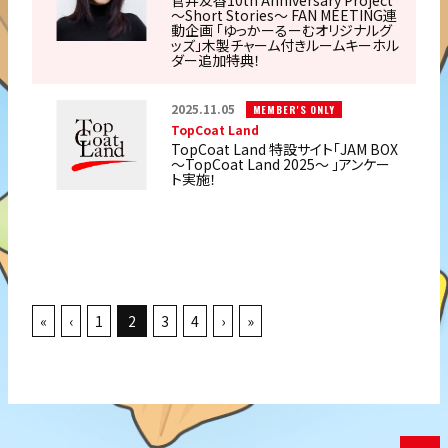
菅井友香10th Anniversary Project
～Short Stories～ FAN MEETING連
動企画 「ゆっかーるーむオリジナルグ
ッズ」⽊製チャーム付きルームキーホル
ダー追加特典！
2025.11.05
MEMBER'S ONLY
TopCoat Land
TopCoat Land 特設サイト「JAM BOX
〜TopCoat Land 2025〜 」アンケー
ト実施！
«
‹
1
2
3
4
›
»