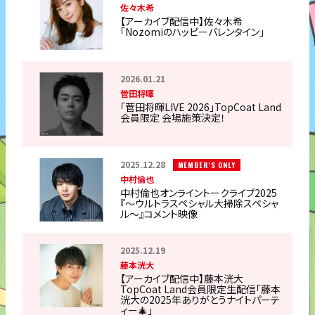
佐々木希
【アーカイブ配信中】佐々木希
「Nozomiのハッピーバレンタイン」
2026.01.21
菅田将暉
「菅田将暉LIVE 2026」TopCoat Land
会員限定 会場施策決定！
2025.12.28
MEMBER'S ONLY
中村倫也
中村倫也オンライントークライブ2025
『〜ウルトラスペシャル大掃除スペシャ
ル〜』コメント映像
2025.12.19
藤本洸大
【アーカイブ配信中】藤本洸大
TopCoat Land会員限定生配信「藤本
洸大の2025年ありがとうナイトパーテ
ィー🎄」