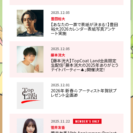
2025.12.05
豊田裕大
【あなたの一票で表紙が決まる！】豊田
裕大2026カレンダー表紙写真アンケ
ート実施
2025.12.05
藤本洸大
【藤本洸大】TopCoat Land会員限定
生配信「藤本洸大の2025年ありがとう
ナイトパーティー🎄」開催決定！
2025.12.01
2026年 新春🐴 アーティスト年賀状プ
レゼント企画🎁
2025.11.22
MEMBER'S ONLY
菅井友香