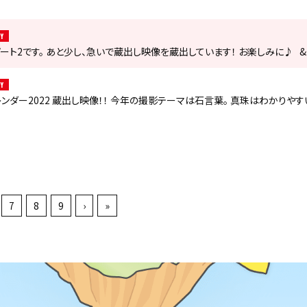
Y
ート2です。 あと少し、急いで蔵出し映像を蔵出しています！ お楽しみに♪ &nb
Y
ンダー2022 蔵出し映像！！ 今年の撮影テーマは石言葉。 真珠はわかりやす
7
8
9
›
»