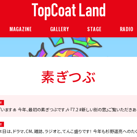
MAGAZINE
GALLERY
STAGE
RADIO
素ぎつぶ
Y
ます🎍 今年、最初の素ぎつぶです🎶 『7.2 #新しい別の窓』ご覧いただきあり
Y
 本日は、ドラマ、CM、雑誌、ラジオと、てんこ盛りです！ 今年も杉野遥亮への