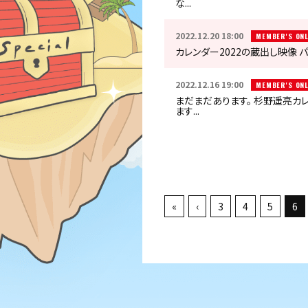
な...
2022.12.20 18:00
MEMBER'S ONL
カレンダー2022の蔵出し映像 パ
2022.12.16 19:00
MEMBER'S ONL
まだまだあります。 杉野遥亮カレ
ます...
«
‹
3
4
5
6