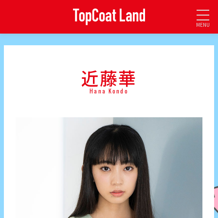
MENU
近藤華
Hana Kondo