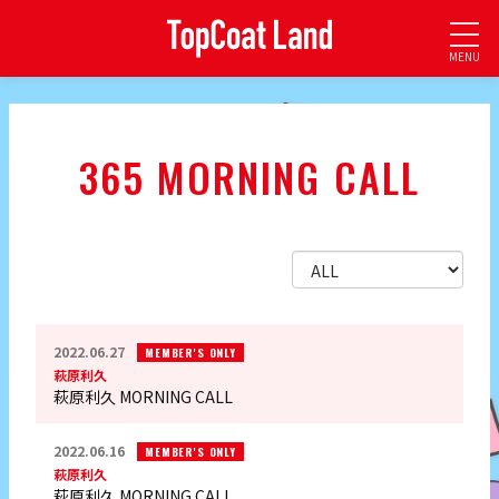
MENU
365 MORNING CALL
2022.06.27
MEMBER'S ONLY
萩原利久
萩原利久 MORNING CALL
2022.06.16
MEMBER'S ONLY
萩原利久
萩原利久 MORNING CALL