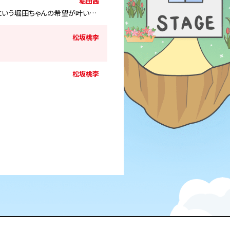
堀田茜
』という堀田ちゃんの希望が叶い…
松坂桃李
松坂桃李