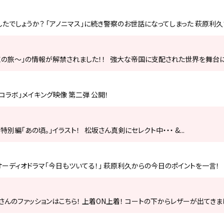
たでしょうか？ 「アノニマス」に続き警察のお世話になってしまった 萩原利久さん。
の旅〜」の情報が解禁されました！！ 強大な帝国に支配された世界を舞台に、謎
念コラボ」メイキング映像 第二弾 公開！
特別編「あの頃。」イラスト！ 松坂さん真剣にセレクト中・・・ &...
ーディオドラマ「今日もツいてる！」 萩原利久からの今日のポイントを一言！ 未
んのファッションはこちら！ 上着ON上着！ コートの下からレザーが出てきまし.