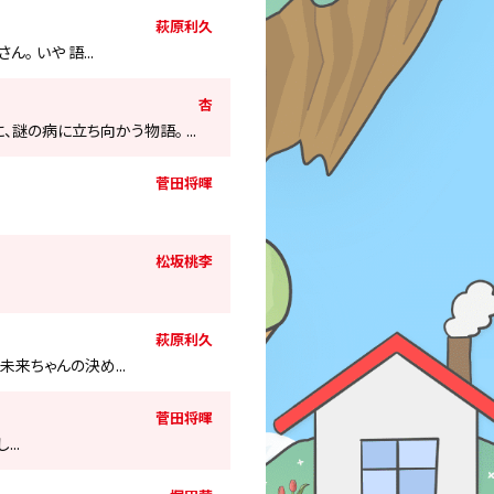
萩原利久
 いや 語...
杏
の病に立ち向かう物語。 ...
菅田将暉
松坂桃李
萩原利久
来ちゃんの決め...
菅田将暉
..