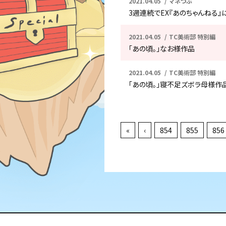
2021.04.05
マネつぶ
3週連続でEX『あのちゃんねる』
2021.04.05
TC美術部 特別編
「あの頃。」なお様作品
2021.04.05
TC美術部 特別編
「あの頃。」寝不足ズボラ母様作
«
‹
854
855
856