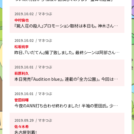
2019.10.02
マネつぶ
中村倫也
『屍人荘の殺人』プロモーション取材は本日も。 神木さん…
2019.10.02
マネつぶ
松坂桃李
昨日、『いだてん』撮了致しました。 最終シーンは阿部さん…
2019.10.01
マネつぶ
萩原利久
本日発売『Audition blue』。 連載の「全力公園」。 今回は…
2019.10.01
マネつぶ
菅田将暉
今夜のANN打ち合わせ終わりました！ 半袖の菅田氏。 少…
2019.09.29
マネつぶ
佐々木希
名古屋到着！