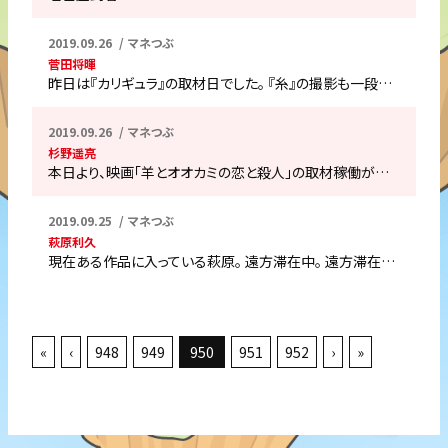
2019.09.26
マネつぶ
菅田将暉
昨日は『カリギュラ』の取材日でした。 『糸』の撮影も一段…
2019.09.26
マネつぶ
杉野遥亮
本日より、映画「羊とオオカミの恋と殺人」の取材稼働が…
2019.09.25
マネつぶ
萩原利久
現在ある作品に入っている萩原。 遠方滞在中。 遠方滞在…
«
‹
948
949
950
951
952
›
»